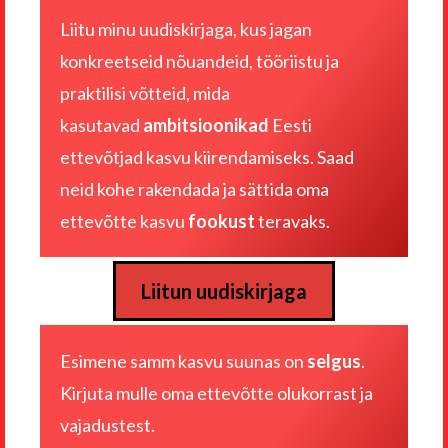
Liitu minu uudiskirjaga, kus jagan
konkreetseid nõuandeid, tööriistu ja
praktilisi võtteid, mida
kasutavad
ambitsioonikad
Eesti
ettevõtjad kasvu kiirendamiseks. Saad
neid kohe rakendada ja sättida oma
ettevõtte kasvu
fookust
teravaks.
Liitun uudiskirjaga
Esimene samm kasvu suunas on
selgus
.
Kirjuta mulle
oma ettevõtte olukorrast ja
vajadustest
.