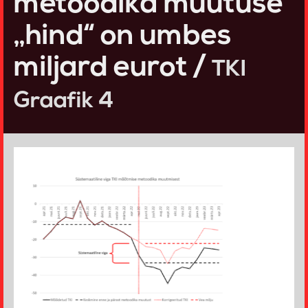
metoodika muutuse
„hind“ on umbes
miljard eurot /
TKI
Graafik 4