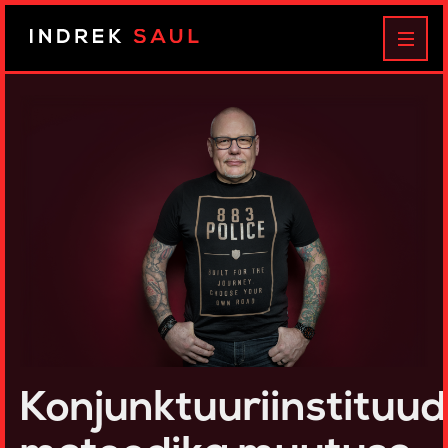
Indrek
MEN
Saul
Konjunktuuriinstituud