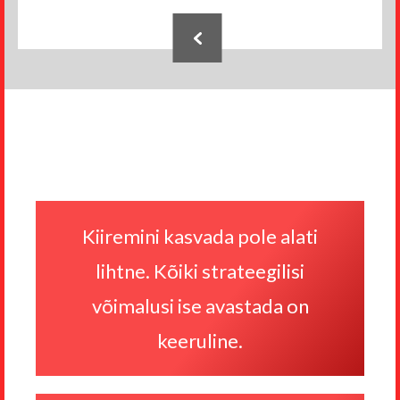
Jaluse
navigatsioon
Kiiremini kasvada pole alati
lihtne. Kõiki strateegilisi
võimalusi ise avastada on
keeruline.