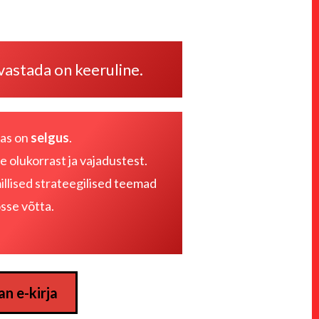
avastada on keeruline.
as on
selgus
.
 olukorrast ja vajadustest
.
illised strateegilised teemad
sse võtta.
n e-kirja