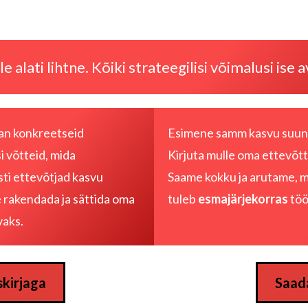
e alati lihtne. Kõiki strateegilisi võimalusi ise 
agan konkreetseid
Esimene samm kasvu suun
si võtteid, mida
Kirjuta mulle
oma ettevõtte
ti ettevõtjad kasvu
Saame kokku ja arutame, m
 rakendada ja sättida oma
tuleb
esmajärjekorras
töö
vaks.
skirjaga
Saada