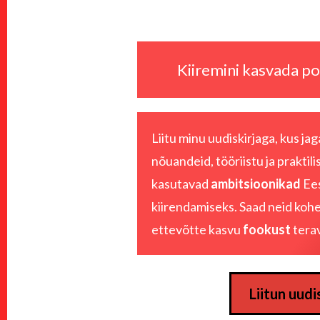
Jaluse
navigatsioon
Kiiremini kasvada pol
Liitu minu uudiskirjaga, kus j
nõuandeid, tööriistu ja praktili
kasutavad
ambitsioonikad
Ees
kiirendamiseks. Saad neid kohe
ettevõtte kasvu
fookust
tera
Liitun uudi