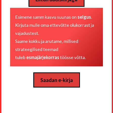
Esimene samm kasvu suunas on
selgus
.
Kirjuta mulle
oma ettevõtte olukorrast ja
vajadustest
.
Saame kokku ja arutame, millised
strateegilised teemad
tuleb
esmajärjekorras
töösse võtta.
Saadan e-kirja