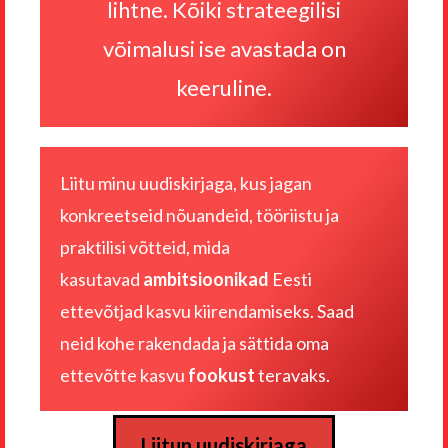
lihtne. Kõiki strateegilisi
võimalusi ise avastada on
keeruline.
Liitu minu uudiskirjaga, kus jagan
konkreetseid nõuandeid, tööriistu ja
praktilisi võtteid, mida
kasutavad
ambitsioonikad
Eesti
ettevõtjad kasvu kiirendamiseks. Saad
neid kohe rakendada ja sättida oma
ettevõtte kasvu
fookust
teravaks.
Liitun uudiskirjaga