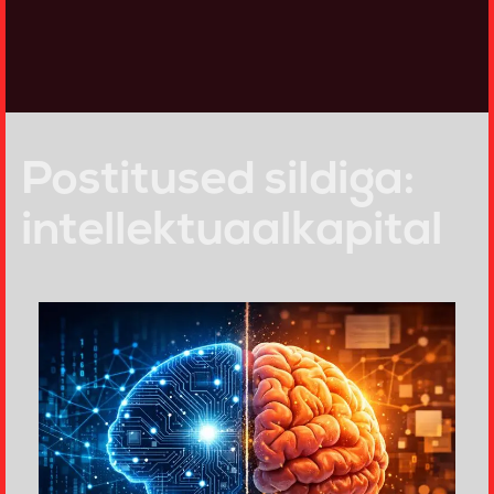
Postitused sildiga:
intellektuaalkapital