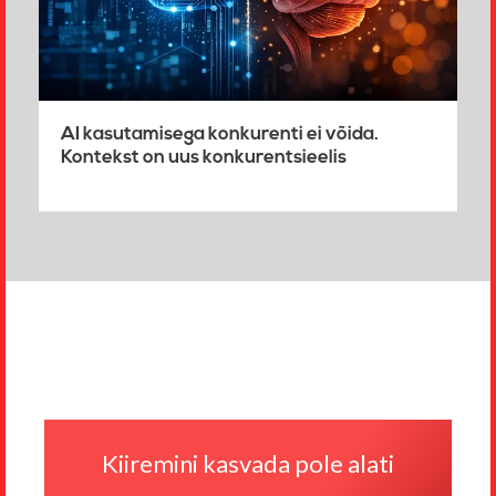
AI kasutamisega konkurenti ei võida.
Kontekst on uus konkurentsieelis
Jaluse
navigatsioon
Kiiremini kasvada pole alati