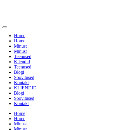
Indrek
Saul
Menüü
Home
Home
Minust
Minust
Teenused
Kliendid
Teenused
Blogi
Soovitused
Kontakt
KLIENDID
Blogi
Soovitused
Kontakt
Home
Home
Minust
Minust