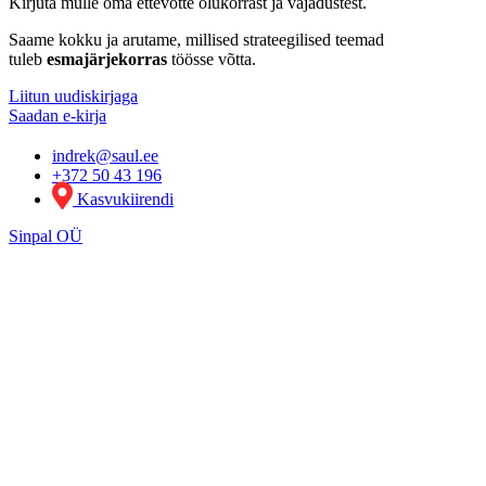
Kirjuta mulle
oma ettevõtte olukorrast ja vajadustest
.
Saame kokku ja arutame, millised strateegilised teemad
tuleb
esmajärjekorras
töösse võtta.
Liitun uudiskirjaga
Saadan e-kirja
indrek@saul.ee
+372 50 43 196
Kasvukiirendi
Sin
pal OÜ