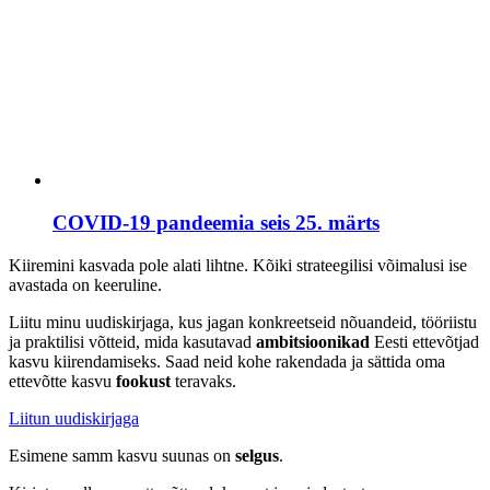
COVID-19 pandeemia seis 25. märts
Jaluse
Kiiremini kasvada pole alati lihtne. Kõiki strateegilisi võimalusi ise
avastada on keeruline.
navigatsioon
Liitu minu uudiskirjaga, kus jagan konkreetseid nõuandeid, tööriistu
ja praktilisi võtteid, mida kasutavad
ambitsioonikad
Eesti ettevõtjad
kasvu kiirendamiseks. Saad neid kohe rakendada ja sättida oma
ettevõtte kasvu
fookust
teravaks.
Liitun uudiskirjaga
Esimene samm kasvu suunas on
selgus
.