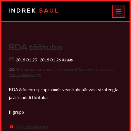
Indrek
MEN
Saul
BDA töötuba
2018-01-25 - 2018-01-26 All day
http://mentorprogramm.bda.ee/event/tootuba-strateegia-ja-
arimudelid-ii-grupp/
BDA ärimentorprogrammis vean kahepäevast strateegia
ja ärimudeli töötuba.
II grupp
Kasvustrateegia