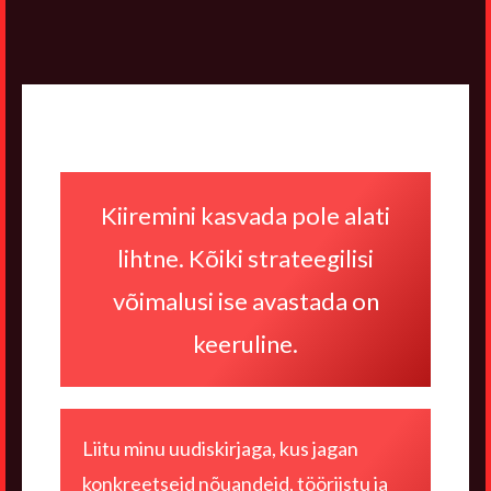
Jaluse
navigatsioon
Kiiremini kasvada pole alati
lihtne. Kõiki strateegilisi
võimalusi ise avastada on
keeruline.
Liitu minu uudiskirjaga, kus jagan
konkreetseid nõuandeid, tööriistu ja