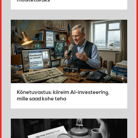
mõistetavaks
Kõnetuvastus: kiireim AI-investeering,
mille saad kohe teha