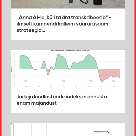
„Anna AI-le, küll ta ära transkribeerib“ –
ilmselt kümnendi kalleim väärarusaam
strateegia…
Tarbija kindlustunde indeks ei ennusta
enam majandust