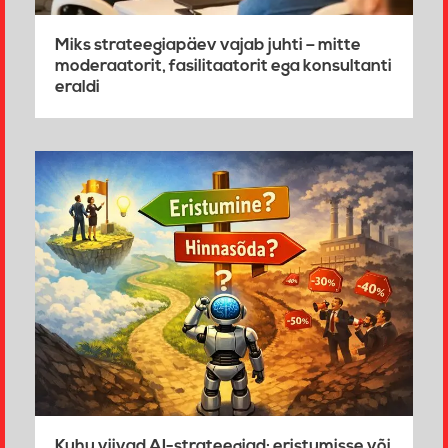
Miks strateegiapäev vajab juhti – mitte
moderaatorit, fasilitaatorit ega konsultanti
eraldi
Kuhu viivad AI-strateegiad: eristumisse või