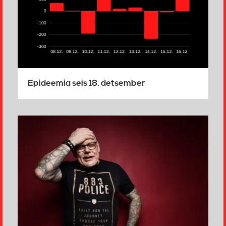
Epideemia seis 18. detsember