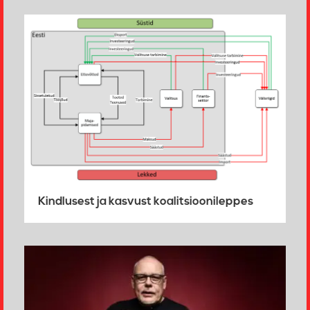
Kindlusest ja kasvust koalitsioonileppes