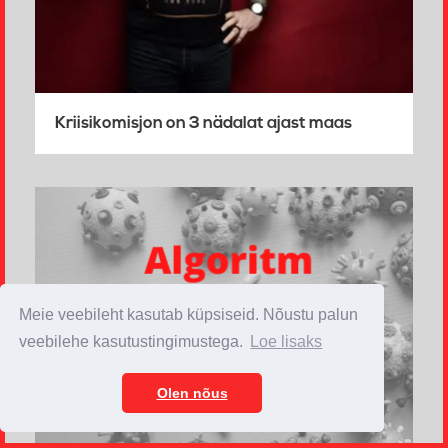
Kriisikomisjon on 3 nädalat ajast maas
Meie veebileht kasutab küpsiseid. Nõustu palun
veebilehe kasutustingimustega.
Loe lisaks
Olen nõus