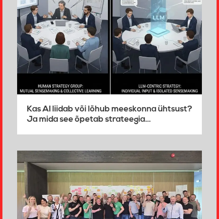
Kas AI liidab või lõhub meeskonna ühtsust?
Ja mida see õpetab strateegia…