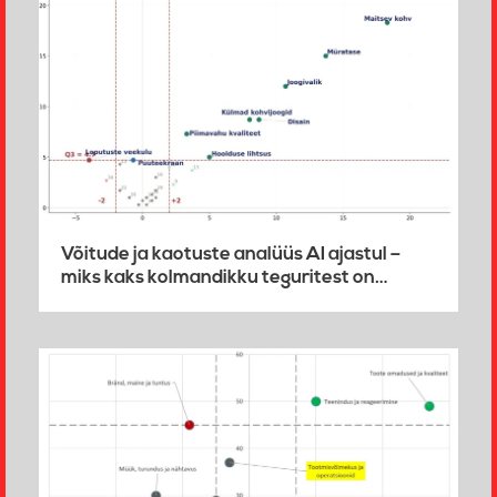
Võitude ja kaotuste analüüs AI ajastul –
miks kaks kolmandikku teguritest on…