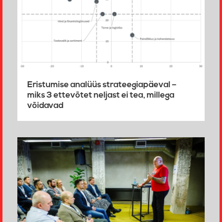
Eristumise analüüs strateegiapäeval –
miks 3 ettevõtet neljast ei tea, millega
võidavad