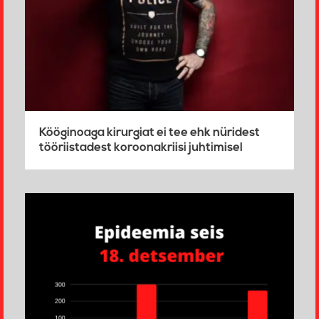
Kööginoaga kirurgiat ei tee ehk nüridest
tööriistadest koroonakriisi juhtimisel