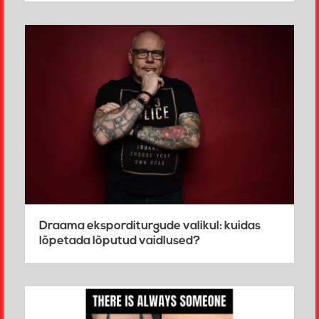
Draama eksporditurgude valikul: kuidas
lõpetada lõputud vaidlused?