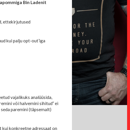
umapommiga Bin Ladenit
, ettekirjutused
ud kui palju opt-out’iga
etud vajalikuks analüüsida,
mini või halvemini sihitud” ei
, seda paremini (täpsemalt)
t kui konkreetne adressaat on