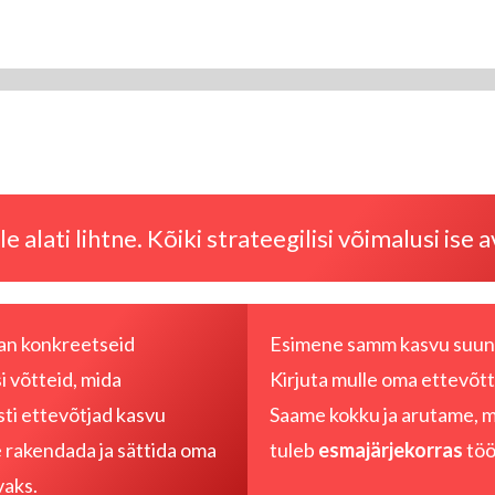
e alati lihtne. Kõiki strateegilisi võimalusi ise 
agan konkreetseid
Esimene samm kasvu suun
si võtteid, mida
Kirjuta mulle
oma ettevõtte
ti ettevõtjad kasvu
Saame kokku ja arutame, m
 rakendada ja sättida oma
tuleb
esmajärjekorras
töö
vaks.