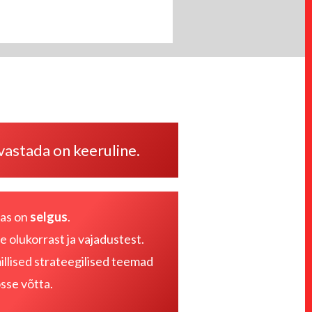
avastada on keeruline.
as on
selgus
.
 olukorrast ja vajadustest
.
illised strateegilised teemad
sse võtta.