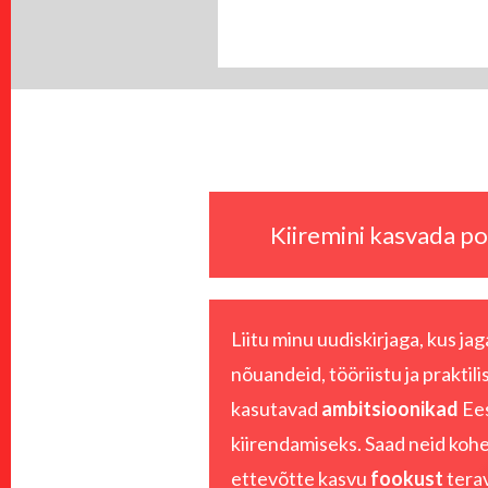
Jaluse
navigatsioon
Kiiremini kasvada pol
Liitu minu uudiskirjaga, kus j
nõuandeid, tööriistu ja praktili
kasutavad
ambitsioonikad
Ees
kiirendamiseks. Saad neid kohe
ettevõtte kasvu
fookust
tera