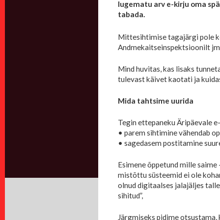
lugematu arv e-kirju oma sp
tabada.
Mittesihtimise tagajärgi pole 
Andmekaitseinspektsioonilt jm
Mind huvitas, kas lisaks tunnet
tulevast käivet kaotati ja kui
Mida tahtsime uurida
Tegin ettepaneku Äripäevale e-
• parem sihtimine vähendab opt
• sagedasem postitamine suure
Esimene õppetund mille saime –
mistõttu süsteemid ei ole koha
olnud digitaalses jalajäljes ta
sihitud”,
Järgmiseks pidime otsustama, k