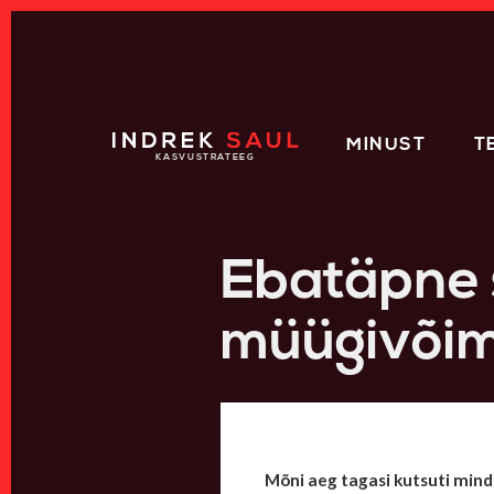
HOME
MINUST
T
Ebatäpne 
müügivõim
Mõni aeg tagasi kutsuti mind