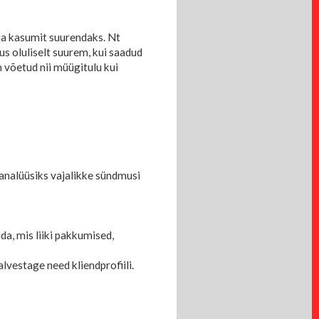
 ja kasumit suurendaks. Nt
s oluliselt suurem, kui saadud
 võetud nii müügitulu kui
analüüsiks vajalikke sündmusi
a, mis liiki pakkumised,
lvestage need kliendprofiili.