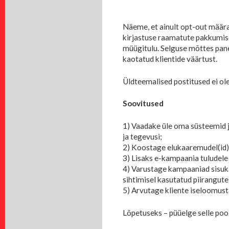
Näeme, et ainult opt-out määra 
kirjastuse raamatute pakkumisel
müügitulu. Selguse mõttes pane
kaotatud klientide väärtust.
Üldteemalised postitused ei ol
Soovitused
1) Vaadake üle oma süsteemid j
ja tegevusi;
2) Koostage elukaaremudel(id),
3) Lisaks e-kampaania tuludele
4) Varustage kampaaniad sisukat
sihtimisel kasutatud piirangute
5) Arvutage kliente iseloomusta
Lõpetuseks – püüelge selle pool