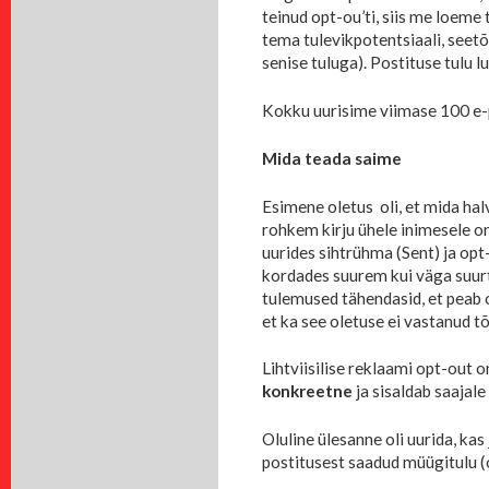
teinud opt-ou’ti, siis me loeme 
tema tulevikpotentsiaali, seetõ
senise tuluga). Postituse tulu 
Kokku uurisime viimase 100 e-
Mida teada saime
Esimene oletus oli, et mida ha
rohkem kirju ühele inimesele on
uurides sihtrühma (Sent) ja op
kordades suurem kui väga suurt
tulemused tähendasid, et peab o
et ka see oletuse ei vastanud 
Lihtviisilise reklaami opt-out
konkreetne
ja sisaldab saajale
Oluline ülesanne oli uurida, ka
postitusest saadud müügitulu (o