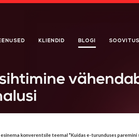
EENUSED
KLIENDID
BLOGI
SOOVITU
sihtimine vähendab
alusi
 esinema konverentsile teemal ”Kuidas e-turunduses paremini si