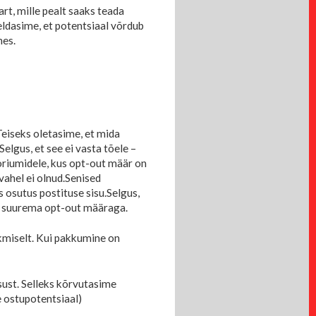
art, mille pealt saaks teada
eldasime, et potentsiaal võrdub
nes.
eiseks oletasime, et mida
Selgus, et see ei vasta tõele –
oriumidele, kus opt-out määr on
ahel ei olnud.
Senised
 osutus postituse sisu.
Selgus,
es suurema opt-out määraga.
kmiselt. Kui pakkumine on
sust. Selleks kõrvutasime
e ostupotentsiaal)