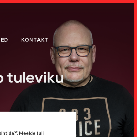
SED
KONTAKT
 tuleviku
htida?”. Meelde tuli