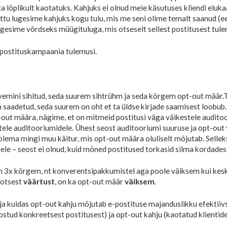
ta lõplikult kaotatuks. Kahjuks ei olnud meie käsutuses kliendi eluka
ttu lugesime kahjuks kogu tulu, mis me seni olime temalt saanud (e
lugesime võrdseks müügituluga, mis otseselt sellest postitusest tule
postituskampaania tulemusi.
lvemini sihitud, seda suurem sihtrühm ja seda kõrgem opt-out määr.
T
 saadetud, seda suurem on oht et ta üldse kirjade saamisest loobub.
t-out määra, nägime, et on mitmeid postitusi väga väikestele audito
ele auditooriumidele. Ühest seost auditooriumi suuruse ja opt-out v
lema mingi muu käitur, mis opt-out määra oluliselt mõjutab. Selleks
tõele – seost ei olnud, kuid mõned postitused torkasid silma kordad
 on 3x kõrgem, nt konverentsipakkumistel aga poole väiksem kui kes
 otsest
väärtust
, on ka opt-out määr
väiksem
.
s ja kuidas opt-out kahju mõjutab e-postituse majanduslikku efektiiv
stud konkreetsest postitusest) ja opt-out kahju (kaotatud klientid