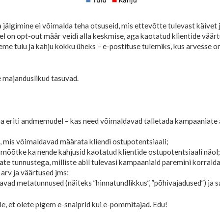
jälgimine ei võimalda teha otsuseid, mis ettevõtte tulevast käivet
 on opt-out määr veidi alla keskmise, aga kaotatud klientide väärtu
me tulu ja kahju kokku üheks – e-postituse tulemiks, kus arvesse on
e majanduslikud tasuvad.
a eriti andmemudel – kas need võimaldavad talletada kampaaniate 
 mis võimaldavad määrata kliendi ostupotentsiaali;
 mõõtke ka nende kahjusid kaotatud klientide ostupotentsiaali näol;
e tunnustega, milliste abil tulevasi kampaaniaid paremini korraldad
 arv ja väärtused jms;
vad metatunnused (näiteks ”hinnatundlikkus”, ”põhivajadused”) ja sa
e, et olete pigem e-snaiprid kui e-pommitajad. Edu!