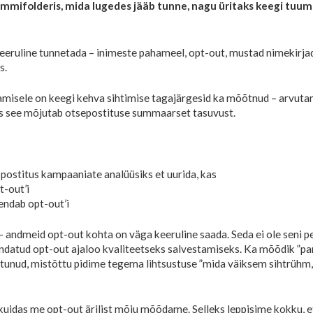
ämmifolderis, mida lugedes jääb tunne, nagu üritaks keegi tu
keeruline tunnetada – inimeste pahameel, opt-out, mustad nimekirjad
s.
amisele on keegi kehva sihtimise tagajärgesid ka mõõtnud – arvutan
das see mõjutab otsepostituse summaarset tasuvust.
postitus kampaaniate analüüsiks et uurida, kas
-out’i
ndab opt-out’i
 andmeid opt-out kohta on väga keeruline saada. Seda ei ole seni pe
ndatud opt-out ajaloo kvaliteetseks salvestamiseks. Ka mõõdik ”pare
lletunud, mistõttu pidime tegema lihtsustuse ”mida väiksem sihtrühm
uidas me opt-out ärilist mõju mõõdame. Selleks leppisime kokku, e