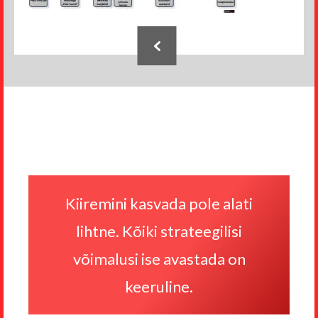
Jaluse
navigatsioon
Kiiremini kasvada pole alati
lihtne. Kõiki strateegilisi
võimalusi ise avastada on
keeruline.