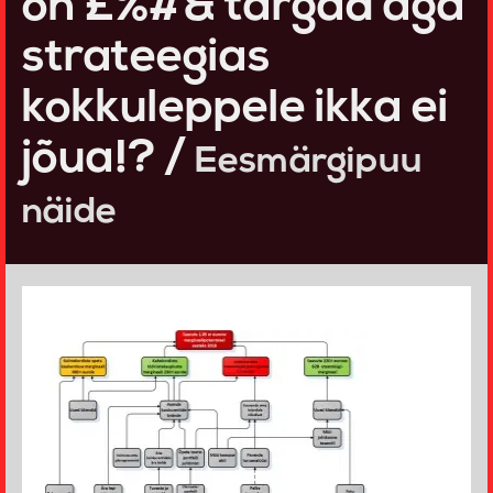
on £%#& targad aga
strateegias
kokkuleppele ikka ei
jõua!? /
Eesmärgipuu
näide