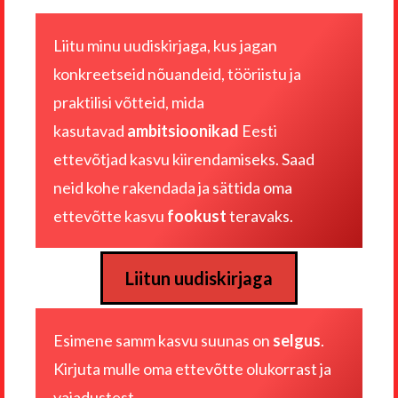
Liitu minu uudiskirjaga, kus jagan
konkreetseid nõuandeid, tööriistu ja
praktilisi võtteid, mida
kasutavad
ambitsioonikad
Eesti
ettevõtjad kasvu kiirendamiseks. Saad
neid kohe rakendada ja sättida oma
ettevõtte kasvu
fookust
teravaks.
Liitun uudiskirjaga
Esimene samm kasvu suunas on
selgus
.
Kirjuta mulle
oma ettevõtte olukorrast ja
vajadustest
.