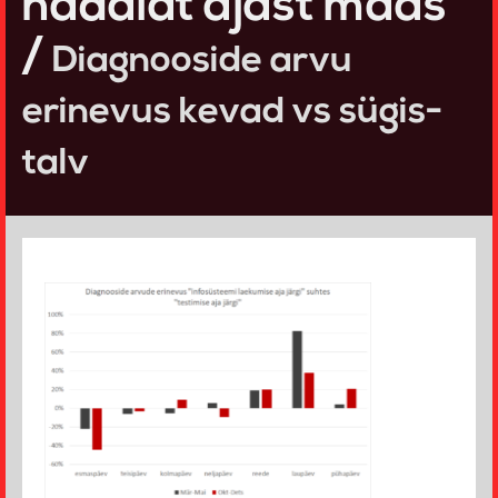
nädalat ajast maas
/
Diagnooside arvu
erinevus kevad vs sügis-
talv