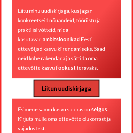
Liitu minu uudiskirjaga, kus jagan
konkreetseid nõuandeid, tööriistu ja
praktilisi võtteid, mida
kasutavad
ambitsioonikad
Eesti
ettevõtjad kasvu kiirendamiseks. Saad
neid kohe rakendada ja sättida oma
ettevõtte kasvu
fookust
teravaks.
Liitun uudiskirjaga
Esimene samm kasvu suunas on
selgus
.
Kirjuta mulle
oma ettevõtte olukorrast ja
vajadustest
.