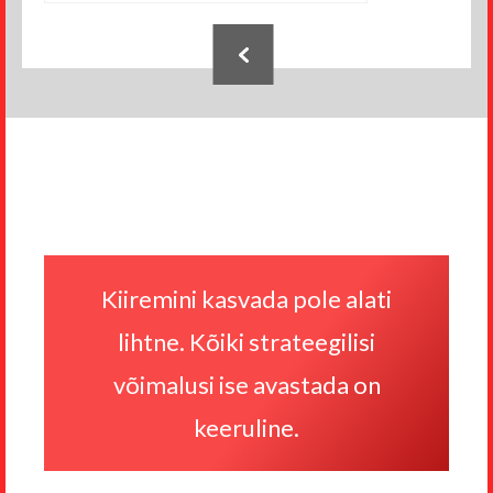
Jaluse
navigatsioon
Kiiremini kasvada pole alati
lihtne. Kõiki strateegilisi
võimalusi ise avastada on
keeruline.