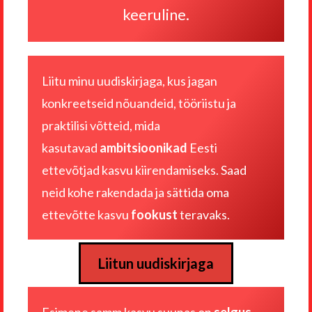
keeruline.
Liitu minu uudiskirjaga, kus jagan
konkreetseid nõuandeid, tööriistu ja
praktilisi võtteid, mida
kasutavad
ambitsioonikad
Eesti
ettevõtjad kasvu kiirendamiseks. Saad
neid kohe rakendada ja sättida oma
ettevõtte kasvu
fookust
teravaks.
Liitun uudiskirjaga