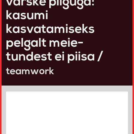
värske pilguga:
kasumi
kasvatamiseks
pelgalt meie-
tundest ei piisa /
teamwork