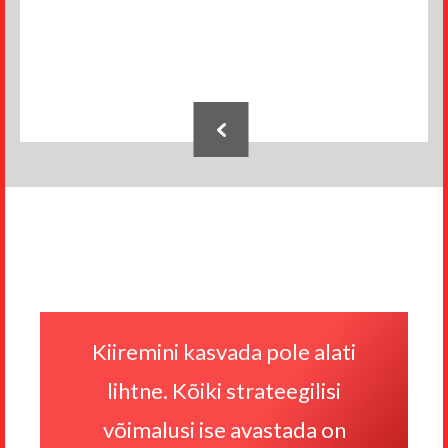
Jaluse
navigatsioon
Kiiremini kasvada pole alati
lihtne. Kõiki strateegilisi
võimalusi ise avastada on