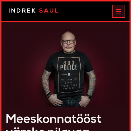
Indrek
MEN
Saul
Meeskonnatööst