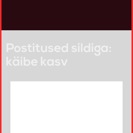
Postitused sildiga:
käibe kasv