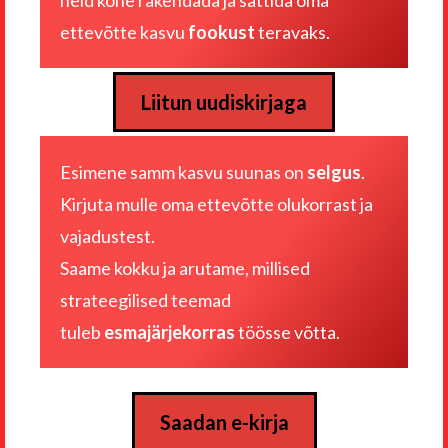
ettevõtte kasvu
fookust
teravaks.
Liitun uudiskirjaga
Esimene samm kasvu suunas on
selgus
.
Kirjuta mulle
oma ettevõtte olukorrast ja
vajadustest
.
Saame kokku ja arutame, millised
strateegilised teemad
tuleb
esmajärjekorras
töösse võtta.
Saadan e-kirja