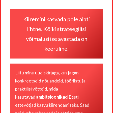
Kiiremini kasvada pole alati
lihtne. Kõiki strateegilisi
võimalusi ise avastada on
keeruline.
Liitu minu uudiskirjaga, kus jagan
konkreetseid nõuandeid, tööriistu ja
praktilisi võtteid, mida
kasutavad
ambitsioonikad
Eesti
ettevõtjad kasvu kiirendamiseks. Saad
neid kohe rakendada ja sättida oma