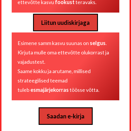
ettevõtte kasvu
fookust
teravaks.
Liitun uudiskirjaga
Esimene samm kasvu suunas on
selgus
.
Kirjuta mulle
oma ettevõtte olukorrast ja
vajadustest
.
Saame kokku ja arutame, millised
strateegilised teemad
tuleb
esmajärjekorras
töösse võtta.
Saadan e-kirja