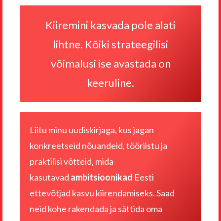
Kiiremini kasvada pole alati
lihtne. Kõiki strateegilisi
võimalusi ise avastada on
keeruline.
Liitu minu uudiskirjaga, kus jagan
konkreetseid nõuandeid, tööriistu ja
praktilisi võtteid, mida
kasutavad
ambitsioonikad
Eesti
ettevõtjad kasvu kiirendamiseks. Saad
neid kohe rakendada ja sättida oma