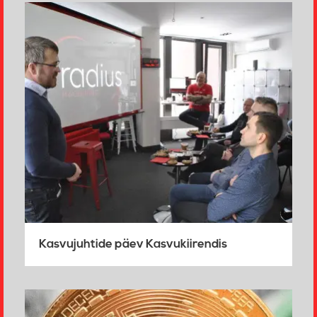
Kasvujuhtide päev Kasvukiirendis