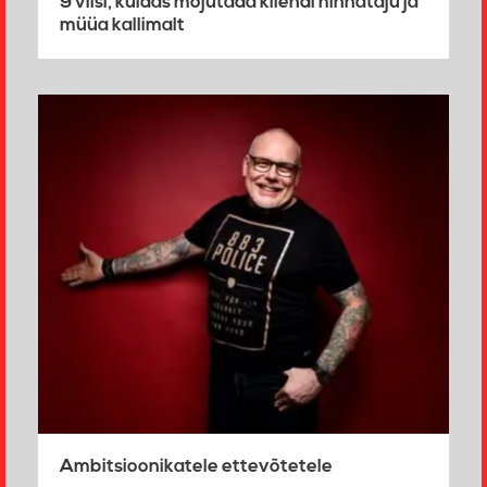
9 viisi, kuidas mõjutada kliendi hinnataju ja
müüa kallimalt
Ambitsioonikatele ettevõtetele