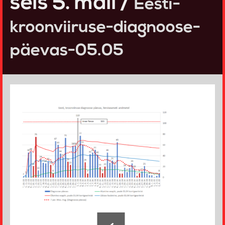
seis 5. mail /
Eesti-
kroonviiruse-diagnoose-
päevas-05.05