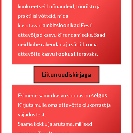
konkreetseid nõuandeid, tööriistu ja
praktilisi võtteid, mida
kasutavad
ambitsioonikad
Eesti
ettevõtjad kasvu kiirendamiseks. Saad
neid kohe rakendada ja sättida oma
ettevõtte kasvu
fookust
teravaks.
Liitun uudiskirjaga
Esimene samm kasvu suunas on
selgus
.
Kirjuta mulle
oma ettevõtte olukorrast ja
vajadustest
.
Saame kokku ja arutame, millised