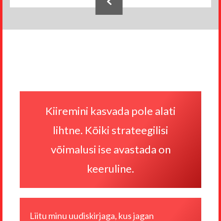
Jaluse
navigatsioon
Kiiremini kasvada pole alati
lihtne. Kõiki strateegilisi
võimalusi ise avastada on
keeruline.
Liitu minu uudiskirjaga, kus jagan