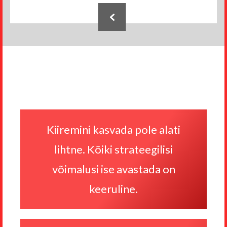
Jaluse
navigatsioon
Kiiremini kasvada pole alati
lihtne. Kõiki strateegilisi
võimalusi ise avastada on
keeruline.