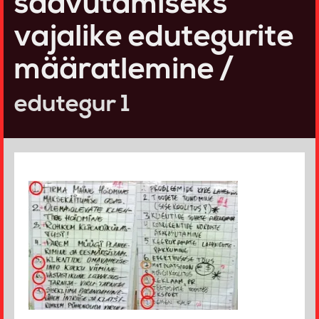
saavutamiseks
vajalike edutegurite
määratlemine /
edutegur 1