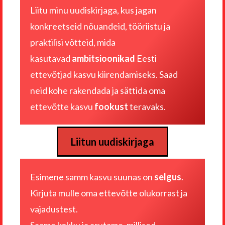
Liitu minu uudiskirjaga, kus jagan
konkreetseid nõuandeid, tööriistu ja
praktilisi võtteid, mida
kasutavad
ambitsioonikad
Eesti
ettevõtjad kasvu kiirendamiseks. Saad
neid kohe rakendada ja sättida oma
ettevõtte kasvu
fookust
teravaks.
Liitun uudiskirjaga
Esimene samm kasvu suunas on
selgus
.
Kirjuta mulle
oma ettevõtte olukorrast ja
vajadustest
.